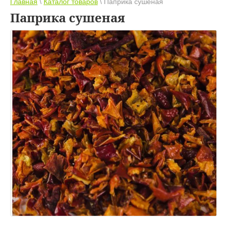
Главная
\
Каталог товаров
\ Паприка сушеная
Паприка сушеная